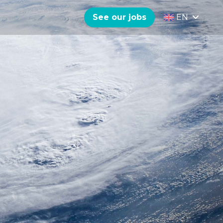
See our jobs
EN