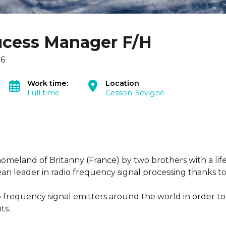
ucess Manager F/H
26
Work time:
Location
Full time
Cesson-Sévigné
homeland of Britanny (France) by two brothers with a lif
 leader in radio frequency signal processing thanks to i
io frequency signal emitters around the world in order to
ts.