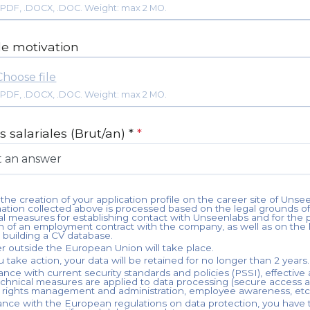
Format: .PDF, .DOCX, .DOC. Weight: max 2 MO.
de motivation
Choose file
Format: .PDF, .DOCX, .DOC. Weight: max 2 MO.
s salariales (Brut/an) *
*
 the creation of your application profile on the career site of
Unsee
mation collected above is processed based on the legal grounds of
al measures for establishing contact with
Unseenlabs
and for the p
n of an employment contract with the company, as well as on the 
n building a CV database.
er outside the European Union will take place.
 take action, your data will be retained for no longer than
2
years.
nce with current security standards and policies (PSSI), effective
echnical measures are applied to data processing (secure access 
, rights management and administration, employee awareness, etc.
ance with the European regulations on data protection, you have t