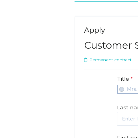
Apply
Customer 
Permanent contract
Title
*
Mrs.
Last n
First 