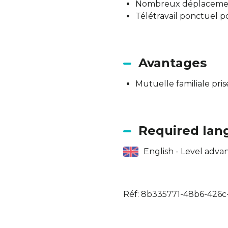
Nombreux déplacement
Télétravail ponctuel p
Avantages
Mutuelle familiale pri
Required lan
English - Level adva
Réf: 8b335771-48b6-426c