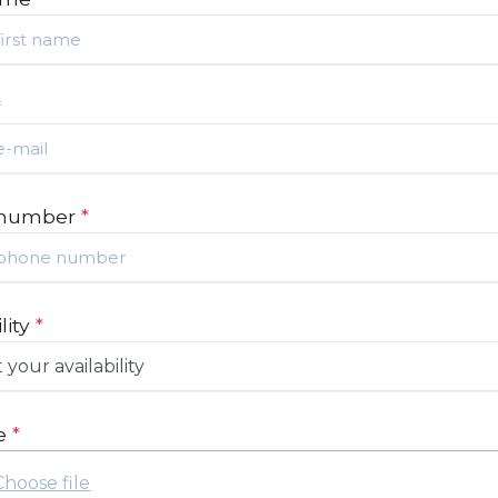
*
 number
*
lity
*
e
*
Choose file