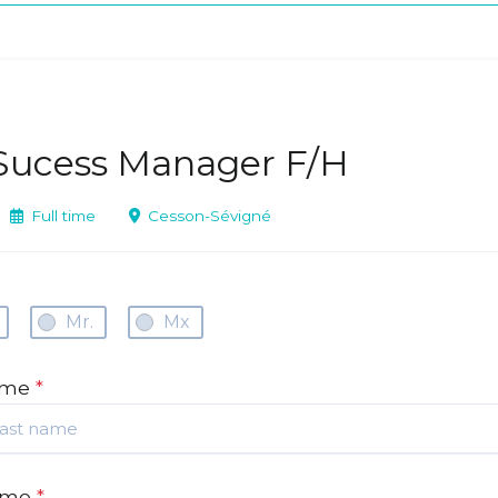
Sucess Manager F/H
Full time
Cesson-Sévigné
Mr.
Mx
ame
*
name
*