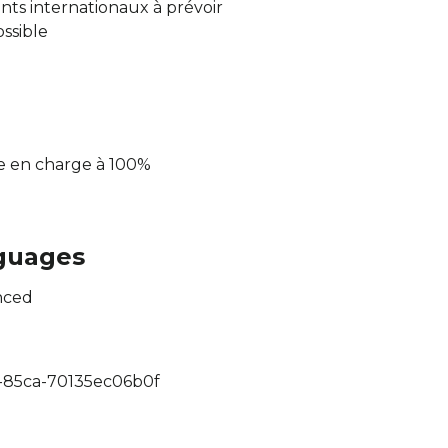
s internationaux à prévoir
ossible
se en charge à 100%
guages
nced
-85ca-70135ec06b0f