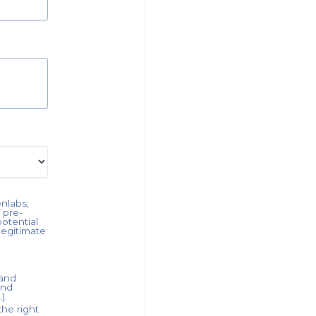
nlabs
,
 pre-
otential
legitimate
 and
and
).
he right