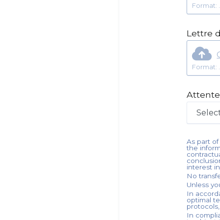
Lettre 
Attente
As part of
the infor
contractu
conclusio
interest i
No transf
Unless you
In accorda
optimal t
protocols
In compli