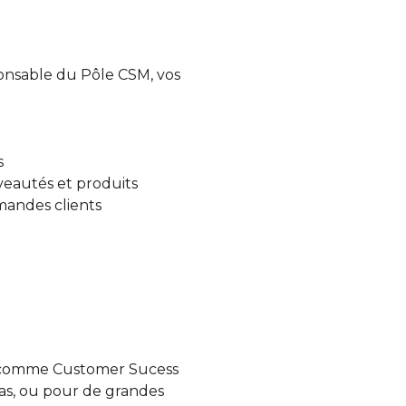
ponsable du Pôle CSM, vos
es
uveautés et produits
emandes clients
ns comme Customer Sucess
as, ou pour de grandes