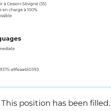
ir à Cesson-Sévigné (35)
se en charge à 100%
ossible
guages
rmediate
-9375-a9feaa450393
This position has been filled.