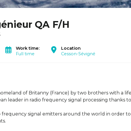
génieur QA F/H
5
Work time:
Location
Full time
Cesson-Sévigné
homeland of Britanny (France) by two brothers with a lif
 leader in radio frequency signal processing thanks to i
io frequency signal emitters around the world in order to
ts.