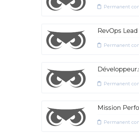
Permanent con
RevOps Lead
Permanent con
Développeur.s
Permanent con
Mission Perf
Permanent con