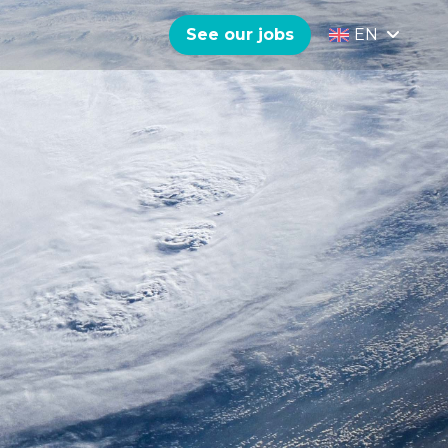
See our jobs
EN