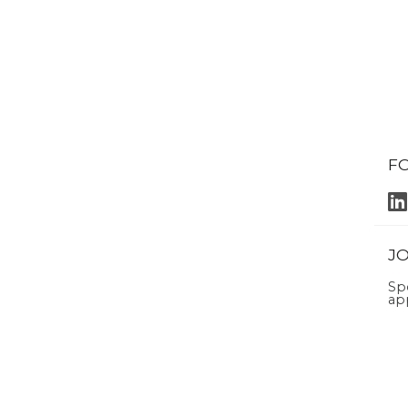
F
J
Sp
ap