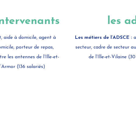
intervenants
les a
, aide à domicile, agent à
Les métiers de l’ADSCE :
a
omicile, porteur de repas,
secteur, cadre de secteur a
 les antennes de l’Ille-et-
de l’Ille-et-Vilaine (
d’Armor (136 salariés)