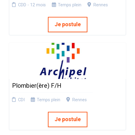
CDD - 12 mois
Temps plein
Rennes
Je postule
Plombier(ère) F/H
CDI
Temps plein
Rennes
Je postule