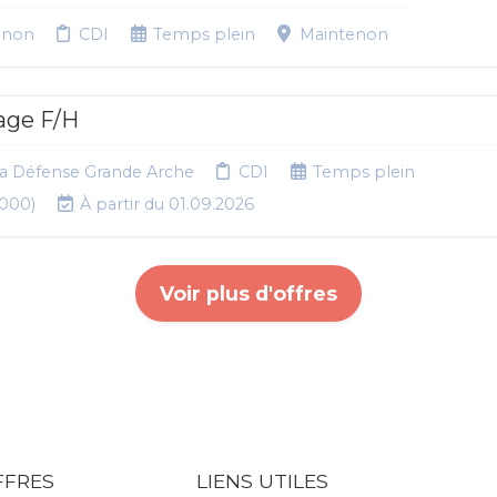
enon
CDI
Temps plein
Maintenon
age F/H
La Défense Grande Arche
CDI
Temps plein
000)
À partir du 01.09.2026
Voir plus d'offres
FFRES
LIENS UTILES