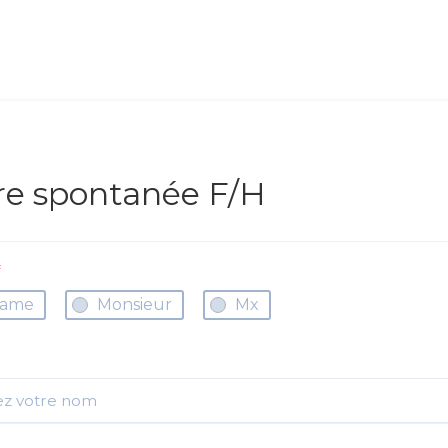
re spontanée F/H
*
ame
Monsieur
Mx