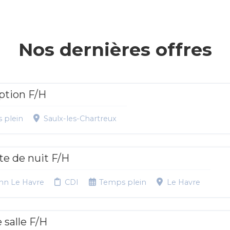
Nos dernières offres
ption F/H
 plein
Saulx-les-Chartreux
te de nuit F/H
Inn Le Havre
CDI
Temps plein
Le Havre
salle F/H