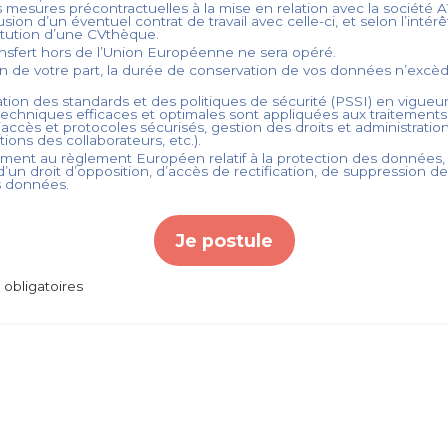
s mesures précontractuelles à la mise en relation avec la société
A
usion d’un éventuel contrat de travail avec celle-ci, et selon l’intérê
titution d’une CVthèque.
nsfert hors de l’Union Européenne ne sera opéré.
on de votre part, la durée de conservation de vos données n’exc
tion des standards et des politiques de sécurité (PSSI) en vigueur
echniques efficaces et optimales sont appliquées aux traitement
accès et protocoles sécurisés, gestion des droits et administration
ations des collaborateurs, etc.).
ent au règlement Européen relatif à la protection des données,
’un droit d’opposition, d’accès de rectification, de suppression d
s données.
Je postule
obligatoires