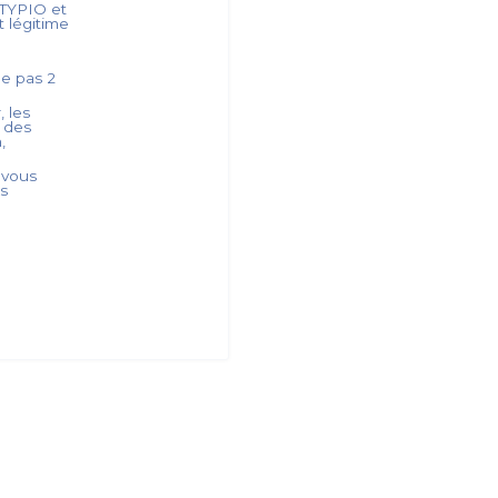
TYPIO
et
t légitime
ède pas
2
, les
s des
,
 vous
es