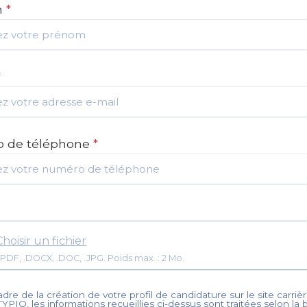
m
*
*
 de téléphone
*
Choisir un fichier
Format: .PDF, .DOCX, .DOC, .JPG. Poids max. : 2 Mo.
dre de la création de votre profil de candidature sur le site carrièr
TYPIO
, les informations recueillies ci-dessus sont traitées selon la