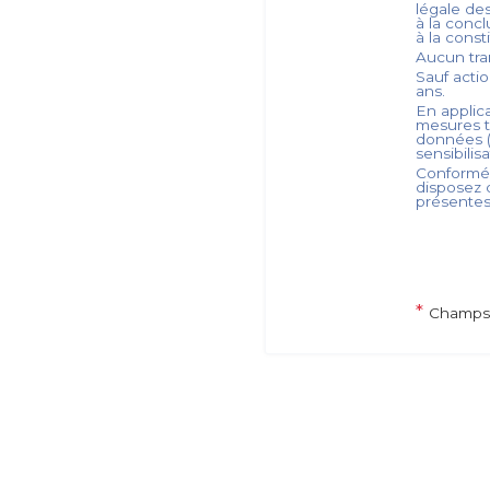
légale de
à la concl
à la cons
Aucun tra
Sauf acti
ans.
En applica
mesures t
données (
sensibilis
Conformém
disposez d
présente
*
Champs 