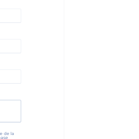
e de la
 base