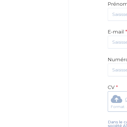
Préno
E-mail
Numéro
CV
*
Dans le ca
société
A