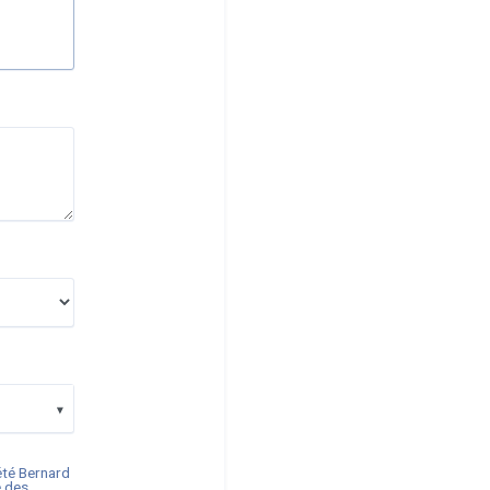
iété
Bernard
e des