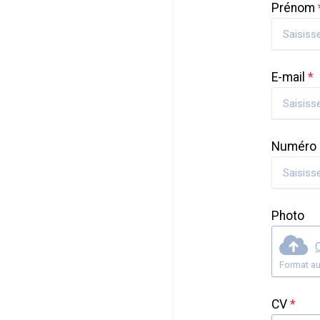
Prénom
E-mail
*
Numéro 
Photo
C
Format au
CV
*