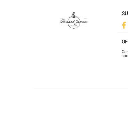
SU
OF
Can
sp