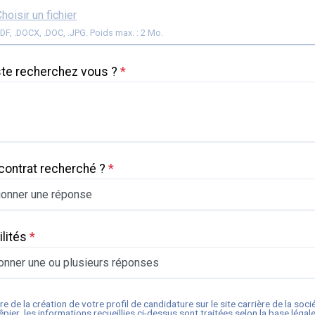
hoisir un fichier
Format: .PDF, .DOCX, .DOC, .JPG. Poids max. : 2 Mo.
ste recherchez vous ?
*
contrat recherché ?
*
ilités
*
onner une ou plusieurs réponses
re de la création de votre profil de candidature sur le site carrière de la soc
êpier
, les informations recueillies ci-dessus sont traitées selon la base légal