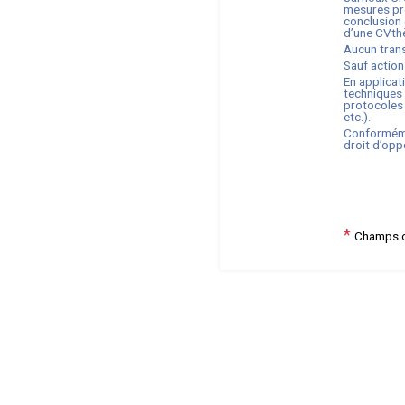
mesures pré
conclusion d
d’une CVth
Aucun trans
Sauf action
En applicat
techniques 
protocoles 
etc.).
Conforméme
droit d’opp
*
Champs o