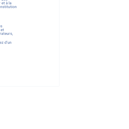
r
et à la
onstitution
es
 et
rateurs,
ez d’un