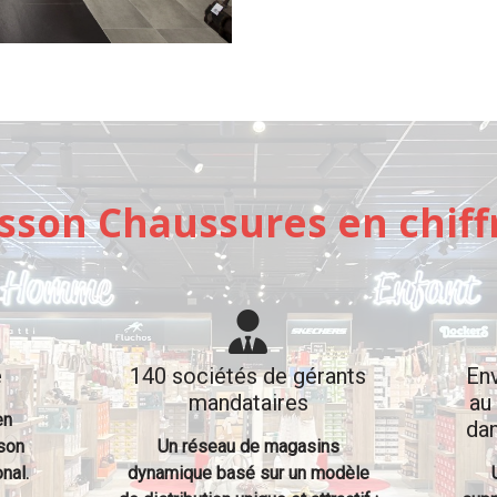
sson Chaussures en chiff
e
140 sociétés de gérants
Env
mandataires
au
en
da
 son
Un réseau de magasins
nal.
dynamique basé sur un modèle