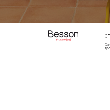
OF
Can
sp