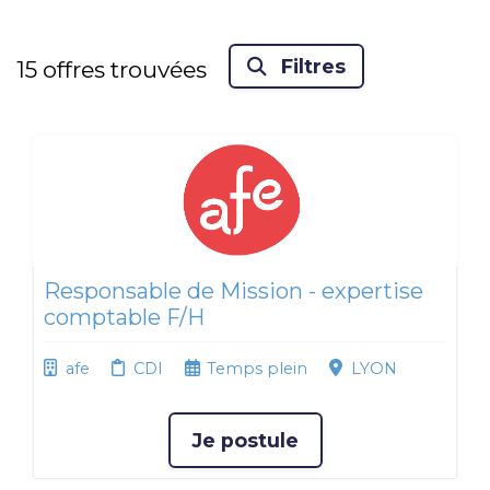
Filtres
15
offres trouvées
Responsable de Mission - expertise
comptable F/H
afe
CDI
Temps plein
LYON
Je postule