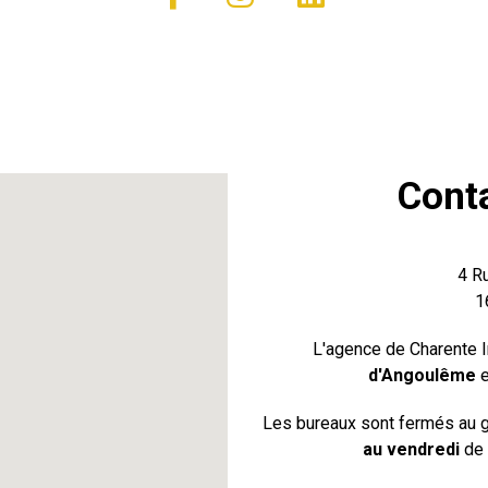
Cont
4 R
1
L'agence de Charente I
d'Angoulême
e
Les bureaux sont fermés au gr
au vendredi
de 