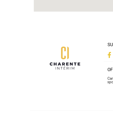
SU
OF
Can
sp