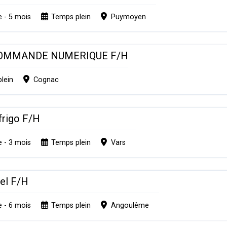
e - 5 mois
Temps plein
Puymoyen
COMMANDE NUMERIQUE F/H
lein
Cognac
frigo F/H
e - 3 mois
Temps plein
Vars
iel F/H
e - 6 mois
Temps plein
Angoulême