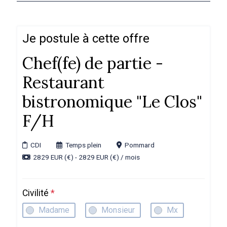
Je postule à cette offre
Chef(fe) de partie -
Restaurant
bistronomique "Le Clos"
F/H
CDI
Temps plein
Pommard
2829 EUR (€) - 2829 EUR (€) / mois
Civilité
*
Madame
Monsieur
Mx