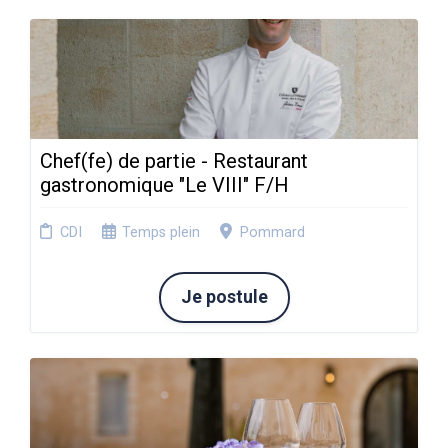
Chef(fe) de partie - Restaurant
gastronomique "Le VIII" F/H
CDI
Temps plein
Pommard
Je postule