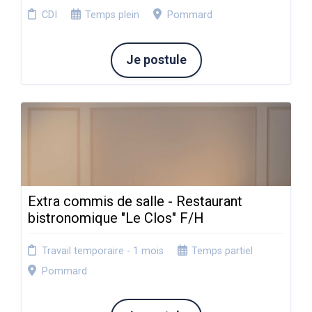
CDI
Temps plein
Pommard
Je postule
Extra commis de salle - Restaurant
bistronomique "Le Clos" F/H
Travail temporaire - 1 mois
Temps partiel
Pommard