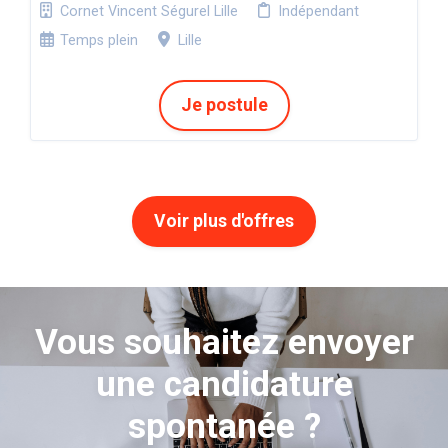
Cornet Vincent Ségurel Lille
Indépendant
Temps plein
Lille
Je postule
Voir plus d'offres
Vous souhaitez envoyer
une candidature
spontanée ?