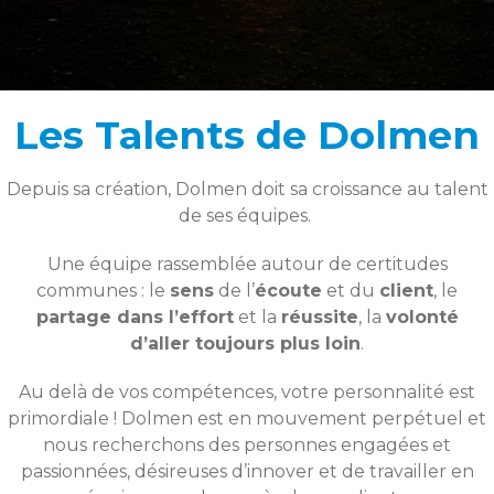
Les Talents de Dolmen
Depuis sa création, Dolmen doit sa croissance au talent
de ses équipes.
Une équipe rassemblée autour de certitudes
communes : le
sens
de l’
écoute
et du
client
, le
partage dans l’effort
et la
réussite
, la
volonté
d’aller toujours plus loin
.
Au delà de vos compétences, votre personnalité est
primordiale ! Dolmen est en mouvement perpétuel et
nous recherchons des personnes engagées et
passionnées, désireuses d’innover et de travailler en