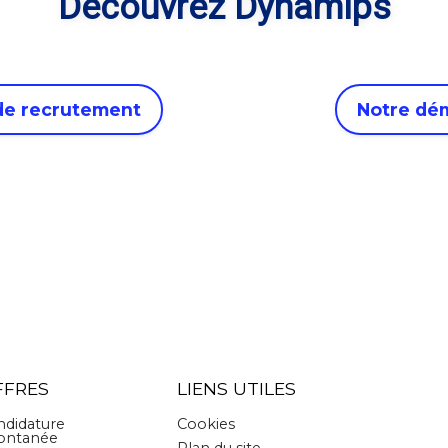
Découvrez Dynamips
 de recrutement
Notre dé
FFRES
LIENS UTILES
ndidature
Cookies
ontanée