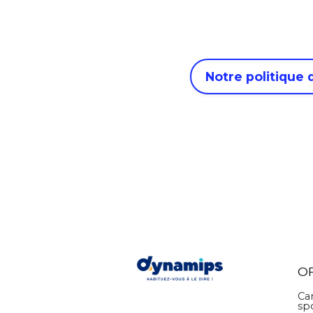
Notre politique
O
Ca
sp