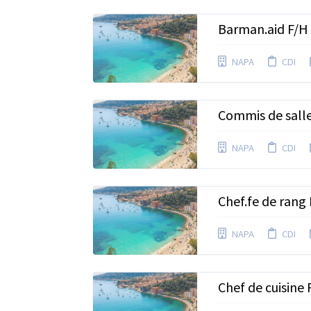
Barman.aid F/H
NAPA
CDI
Commis de sall
NAPA
CDI
Chef.fe de rang
NAPA
CDI
Chef de cuisine 