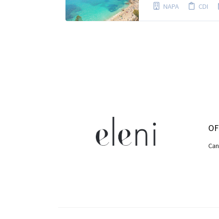
NAPA
CDI
OF
Can