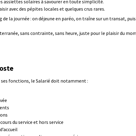
s assiettes solaires à savourer en toute simplicité.
aisir avec des pépites locales et quelques crus rares.
 de la journée : on déjeune en paréo, on traîne sur un transat, pui
iterranée, sans contrainte, sans heure, juste pour le plaisir du mo
oste
e ses fonctions, le Salarié doit notamment :
ivée
ients
tions
ours du service et hors service
d’accueil