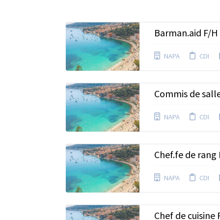
Barman.aid F/H
NAPA
CDI
Commis de sall
NAPA
CDI
Chef.fe de rang
NAPA
CDI
Chef de cuisine 