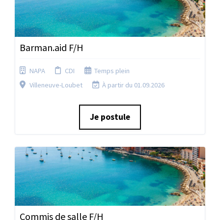
Barman.aid F/H
NAPA
CDI
Temps plein
Villeneuve-Loubet
À partir du 01.09.2026
Je postule
Commis de salle F/H