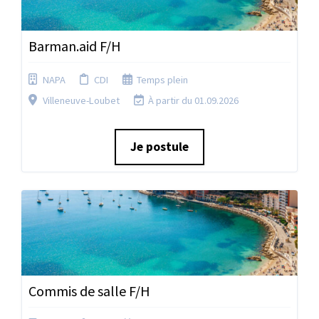
Barman.aid F/H
NAPA
CDI
Temps plein
Villeneuve-Loubet
À partir du 01.09.2026
Je postule
Commis de salle F/H