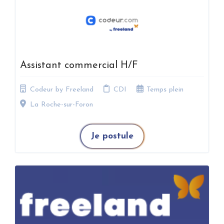
Assistant commercial H/F
Codeur by Freeland
CDI
Temps plein
La Roche-sur-Foron
Je postule