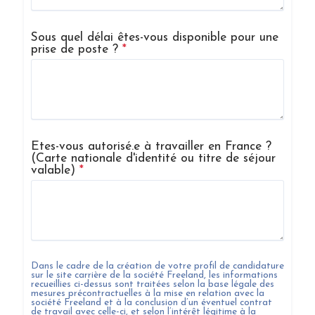
Sous quel délai êtes-vous disponible pour une
prise de poste ?
*
Etes-vous autorisé.e à travailler en France ?
(Carte nationale d'identité ou titre de séjour
valable)
*
Dans le cadre de la création de votre profil de candidature
sur le site carrière de la société
Freeland
, les informations
recueillies ci-dessus sont traitées selon la base légale des
mesures précontractuelles à la mise en relation avec la
société
Freeland
et à la conclusion d’un éventuel contrat
de travail avec celle-ci, et selon l’intérêt légitime à la