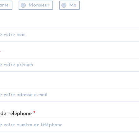
ame
Monsieur
Mx
*
de téléphone
*