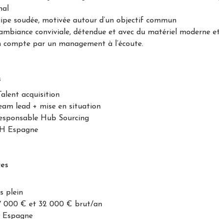
nal
uipe soudée, motivée autour d’un objectif commun
 ambiance conviviale, détendue et avec du matériel moderne et
en compte par un management à l’écoute.
s
Talent acquisition
eam lead + mise en situation
Responsable Hub Sourcing
RH Espagne
res
s plein
7 000 € et 32 000 € brut/an
e, Espagne