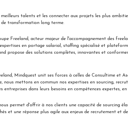
s meilleurs talents et les connecter aux projets les plus ambitie
s de transformation long terme.
oupe Freeland, acteur majeur de l'accompagnement des freelan
expertises en portage salarial, staffing spécialisé et platefor
land propose des solutions complètes, innovantes et conformes,
land, Mindquest unit ses forces à celles de Consultime et Ase
e, nous mettons en commun nos expertises en sourcing, recru
s entreprises dans leurs besoins en compétences expertes, e
ous permet d'offrir à nos clients une capacité de sourcing éla
hés et une réponse plus agile aux enjeux de recrutement et de 