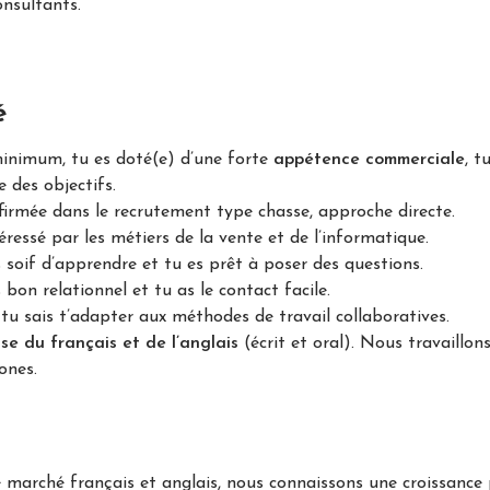
onsultants.
é
inimum, tu es doté(e) d’une forte
appétence commerciale
, t
e des objectifs.
firmée dans le recrutement type chasse, approche directe.
ntéressé par les métiers de la vente et de l’informatique.
s soif d’apprendre et tu es prêt à poser des questions.
bon relationnel et tu as le contact facile.
t tu sais t’adapter aux méthodes de travail collaboratives.
ise du français et de l’anglais
(écrit et oral). Nous travaillon
ones.
e marché français et anglais, nous connaissons une croissanc