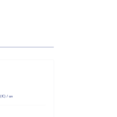
€) / an