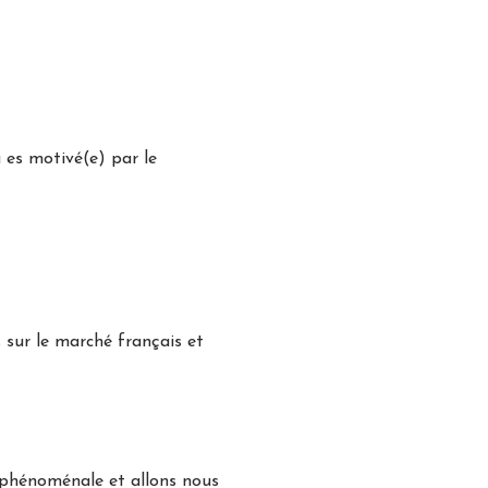
u es motivé(e) par le
s sur le marché français et
e phénoménale et allons nous