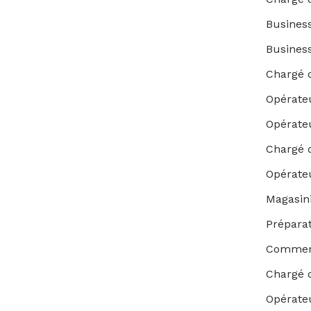
Busines
Busines
Chargé d
Opérate
Opérate
Chargé d
Opérate
Magasin
Prépara
Commerc
Chargé d
Opérate