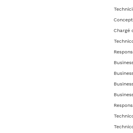
Technici
Concept
Chargé d
Technic
Respons
Busines
Busines
Busines
Busines
Respons
Technic
Technic