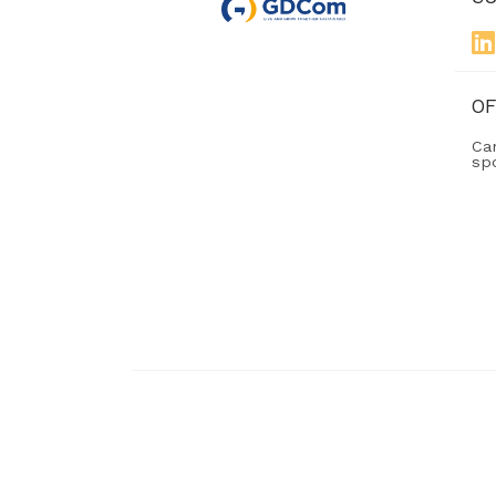
O
Ca
sp