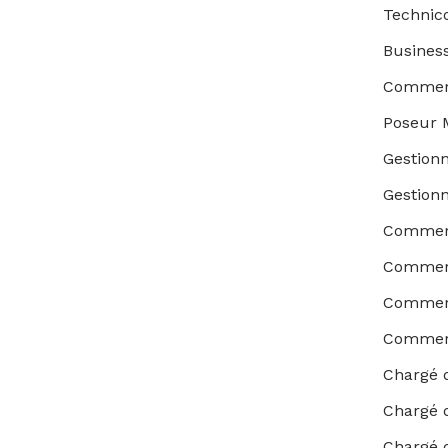
Technic
Busines
Commerc
Poseur 
Gestionn
Gestionn
Commerci
Commerci
Commerc
Commerc
Chargé d
Chargé d
Chargé d