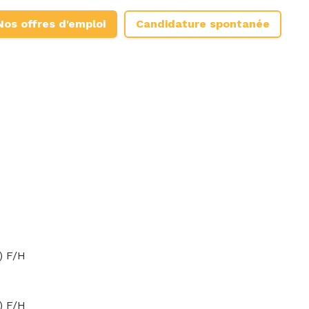
Nos offres d'emploi
Candidature spontanée
) F/H
) F/H