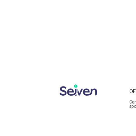
OF
Can
sp