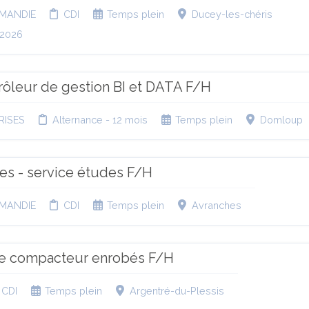
MANDIE
CDI
Temps plein
Ducey-les-chéris
.2026
trôleur de gestion BI et DATA F/H
RISES
Alternance - 12 mois
Temps plein
Domloup
res - service études F/H
MANDIE
CDI
Temps plein
Avranches
e compacteur enrobés F/H
CDI
Temps plein
Argentré-du-Plessis