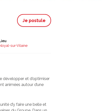
Je postule
Lieu
Noyal-sur-Vilaine
e développer et d’optimiser
sont animées autour d’une
ité d’y faire une belle et
humaines du Groupe. Dans un