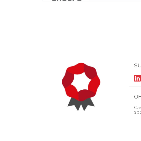
SU
O
Can
sp