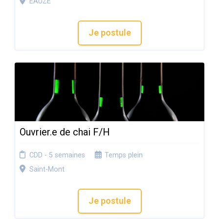
EAUZE
Je postule
Ouvrier.e de chai F/H
CDD - 5 semaines
Temps plein
Saint-Mont
Je postule