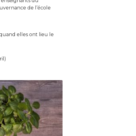
es enseignants du
ouvernance de l’école
uand elles ont lieu le
il)