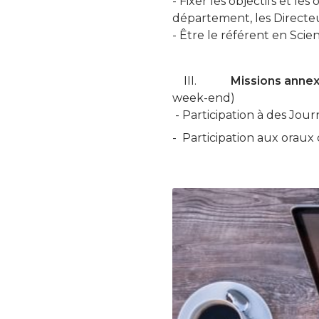
- Fixer les objectifs et l
département, les Directeu
- Être le référent en Sc
III.
Missions anne
week-end)
- Participation à des Jou
- Participation aux oraux