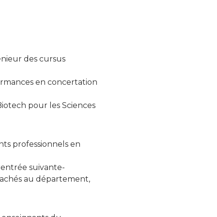
énieur des cursus
rformances en concertation
Biotech pour les Sciences
nts professionnels en
 rentrée suivante-
ttachés au département,