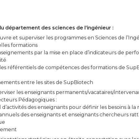
u département des sciences de l’ingénieur :
uvre et superviser les programmes en Sciences de l’Ing
lles formations
s enseignements par la mise en place d’indicateurs de pe
ité
n des référentiels de compétences des formations de Sup
nements entre les sites de SupBiotech
erviser les enseignants permanents/vacataires/intervena
recteurs Pédagogiques :
 d’activités des enseignants pour définir les besoins à la
s annuels des enseignants et enseignants chercheurs ra
ue
tement