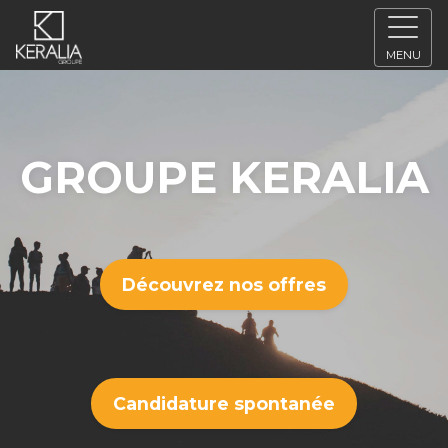
MENU
GROUPE KERALIA
Découvrez nos offres
Candidature spontanée