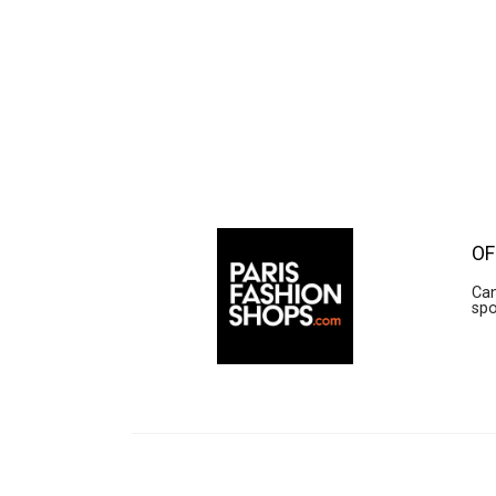
OF
Can
sp