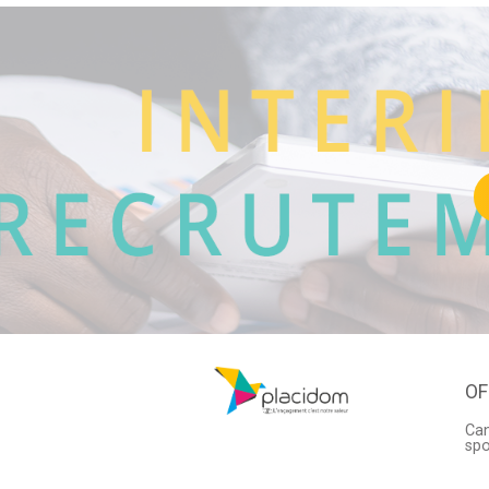
OF
Can
sp