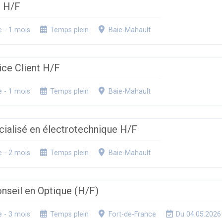
l H/F
e - 1 mois
Temps plein
Baie-Mahault
ice Client H/F
e - 1 mois
Temps plein
Baie-Mahault
cialisé en électrotechnique H/F
e - 2 mois
Temps plein
Baie-Mahault
nseil en Optique (H/F)
e - 3 mois
Temps plein
Fort-de-France
Du 04.05.2026