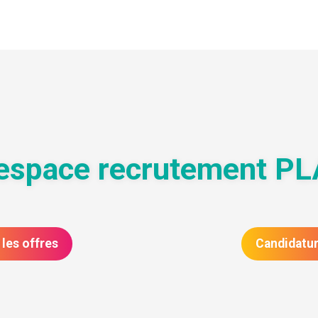
l'espace recrutement 
 les offres
Candidatu