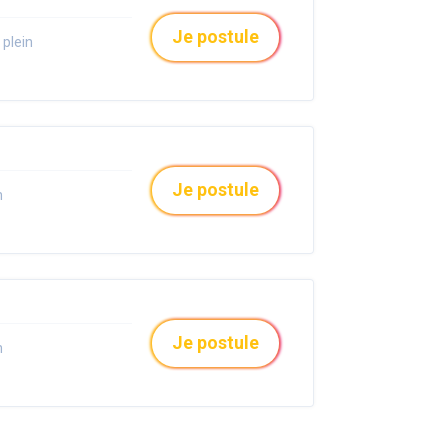
Je postule
plein
Je postule
n
Je postule
n