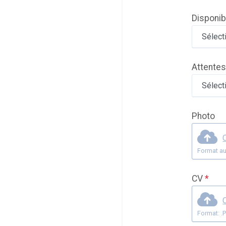
Disponib
Attentes
Photo
C
Format au
CV
*
C