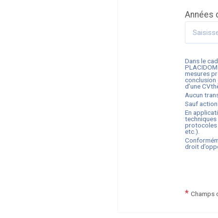
Années 
Dans le cad
PLACIDOM
mesures pré
conclusion d
d’une CVth
Aucun trans
Sauf action
En applicat
techniques 
protocoles 
etc.).
Conforméme
droit d’opp
*
Champs o