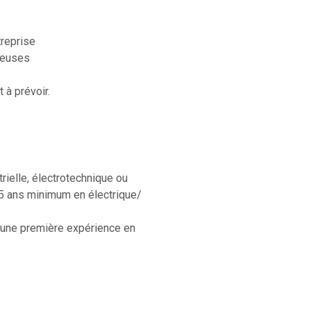
treprise
reuses
 à prévoir.
ielle, électrotechnique ou
5 ans minimum en électrique/
t une première expérience en