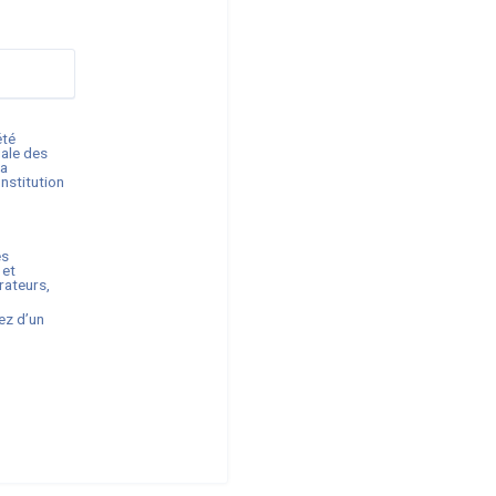
été
gale des
la
onstitution
es
 et
rateurs,
ez d’un