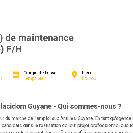
) de maintenance
) F/H
Temps de travail :
Lieu
is
Temps plein
Kourou
lacidom Guyane - Qui sommes-nous ?
 du marché de l'emploi aux Antilles-Guyane. En tant qu'agence 
andidats dans la réalisation de leur projet professionnel que l
es en sélectionnant des profils spécifiques aux postes à pourv