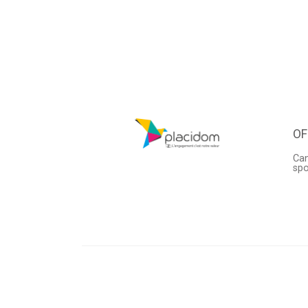
OF
Can
sp