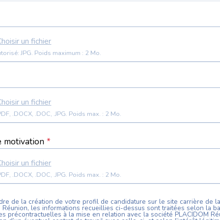
hoisir un fichier
torisé: JPG. Poids maximum : 2 Mo.
hoisir un fichier
Format: .PDF, .DOCX, .DOC, .JPG. Poids max. : 2 Mo.
e motivation
*
hoisir un fichier
Format: .PDF, .DOCX, .DOC, .JPG. Poids max. : 2 Mo.
re de la création de votre profil de candidature sur le site carrière de l
 Réunion
, les informations recueillies ci-dessus sont traitées selon la b
s précontractuelles à la mise en relation avec la société
PLACIDOM Ré