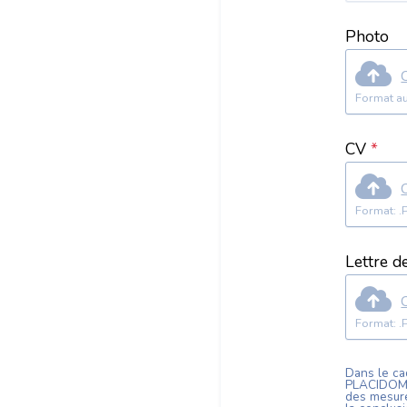
Photo
C
Format au
CV
*
C
Lettre d
C
Dans le cad
PLACIDOM
des mesure