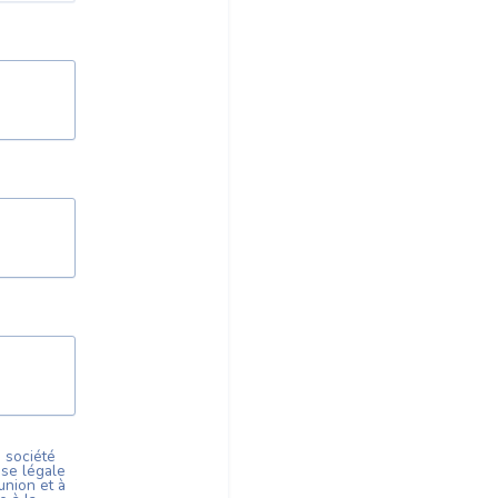
a société
ase légale
union
et à