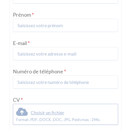
Prénom
*
E-mail
*
Numéro de téléphone
*
CV
*
Choisir un fichier
Format: .PDF, .DOCX, .DOC, .JPG. Poids max. : 2 Mo.