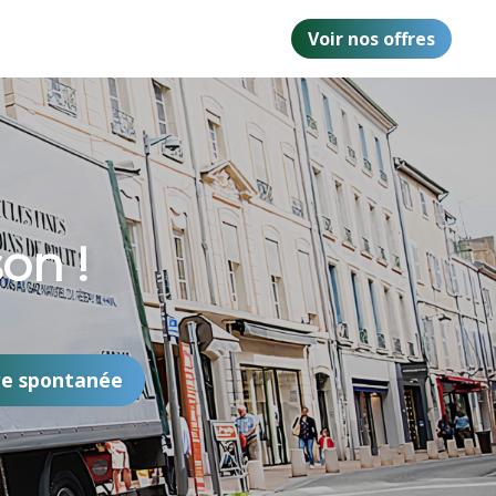
Voir nos offres
on !
re spontanée