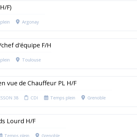
(H/F)
plein
Argonay
/chef d'équipe F/H
plein
Toulouse
en vue de Chauffeur PL H/F
SSON 38
CDI
Temps plein
Grenoble
ds Lourd H/F
Temps plein
Grenoble