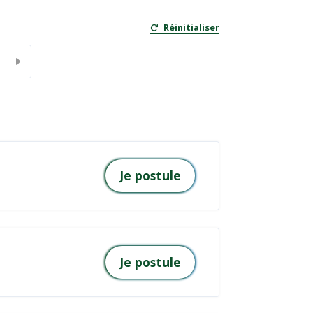
Réinitialiser
Je postule
Je postule