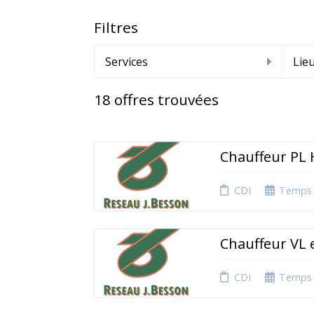
Filtres
Services
Lie
18
offres trouvées
Chauffeur PL 
CDI
Temps 
Chauffeur VL 
CDI
Temps 