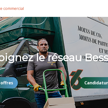
te commercial
oignez le réseau Bess
 offres
Candidatu