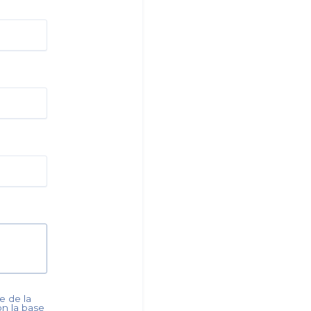
e de la
lon la base