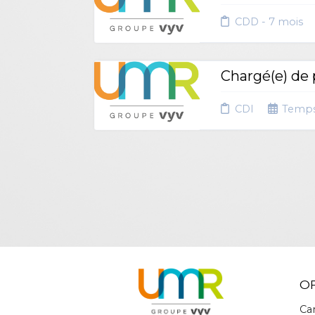
CDD - 7 mois
Chargé(e) de
CDI
Temps
O
Ca