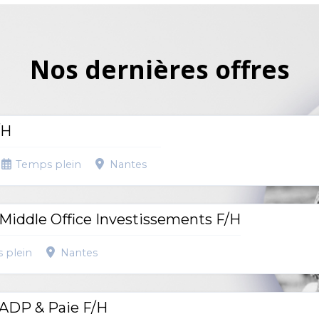
Nos dernières offres
/H
Temps plein
Nantes
Middle Office Investissements F/H
 plein
Nantes
 ADP & Paie F/H