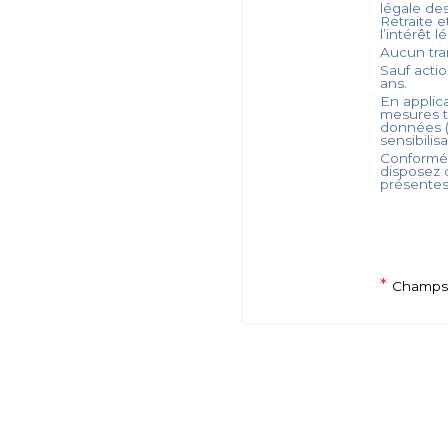
légale de
Retraite
et
l’intérêt 
Aucun tra
Sauf acti
ans.
En applica
mesures t
données (
sensibilis
Conformém
disposez d
présente
*
Champs 