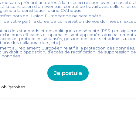
s mesures précontractuelles à la mise en relation avec la société
 à la conclusion d’un éventuel contrat de travail avec celle-ci, et s
légitime à la constitution d’une CVthèque.
nsfert hors de l’Union Européenne ne sera opéré.
on de votre part, la durée de conservation de vos données n’exc
tion des standards et des politiques de sécurité (PSSI) en vigueur
echniques efficaces et optimales sont appliquées aux traitement
accès et protocoles sécurisés, gestion des droits et administration
ations des collaborateurs, etc.).
ent au règlement Européen relatif à la protection des données,
’un droit d’opposition, d’accès de rectification, de suppression d
s données.
Je postule
obligatoires