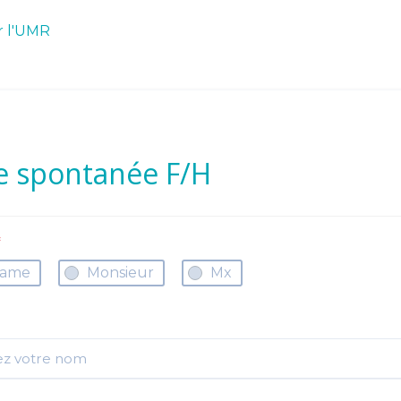
ur l'UMR
e spontanée F/H
*
ame
Monsieur
Mx