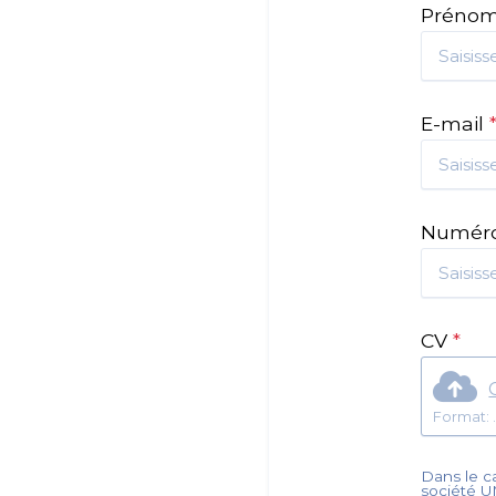
Préno
E-mail
Numéro
CV
*
Dans le ca
société
U