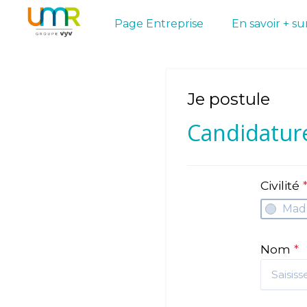
Page Entreprise
En savoir + s
Je postule
Candidatur
Civilité
Mad
Nom
*