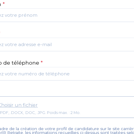
m
*
*
 de téléphone
*
Choisir un fichier
Format: .PDF, .DOCX, .DOC, .JPG. Poids max. : 2 Mo.
dre de la création de votre profil de candidature sur le site carrièr
MR Retraite
, les informations recueillies ci-dessus sont traitées se