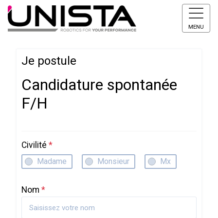
MENU
Je postule
Candidature spontanée
F/H
Civilité
*
Madame
Monsieur
Mx
Nom
*