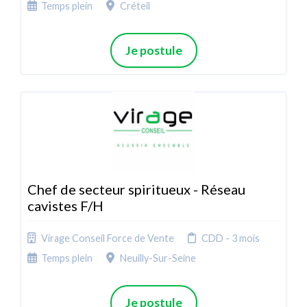
Temps plein
Créteil
Je postule
Chef de secteur spiritueux - Réseau
cavistes F/H
Virage Conseil Force de Vente
CDD - 3 mois
Temps plein
Neuilly-Sur-Seine
Je postule