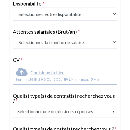
Disponibilité
*
Attentes salariales
(Brut/an)
*
CV
*
Choisir un fichier
Format: .PDF, .DOCX, .DOC, .JPG. Poids max. : 2 Mo.
Quel(s) type(s) de contrat(s) recherchez vous
?
*
Sélectionner une ou plusieurs réponses
Quel(s) type(s) de poste(s) recherchez vous ?
*