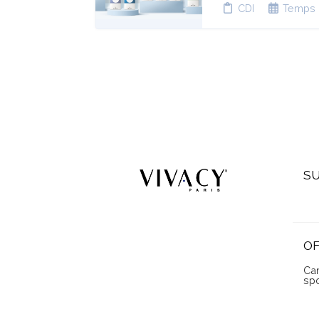
CDI
Temps 
SU
O
Can
sp