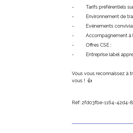
- Tarifs préférentiels sur 
- Environnement de trava
- Evènements conviviau
- Accompagnement à la par
- Offres CSE ;
- Entreprise label appre
Vous vous reconnaissez à tr
vous ! 👍
Réf: 2fd03fbe-1164-42d4