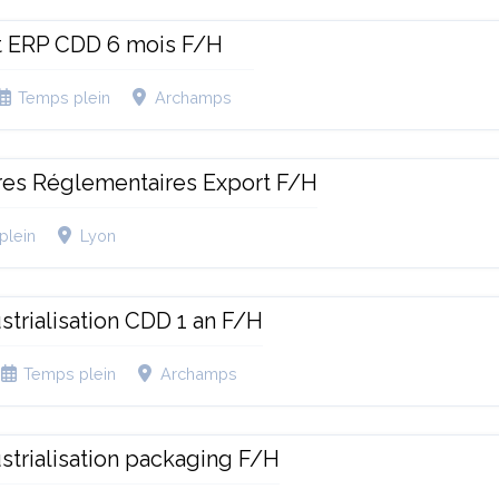
t ERP CDD 6 mois F/H
Temps plein
Archamps
ires Réglementaires Export F/H
plein
Lyon
strialisation CDD 1 an F/H
Temps plein
Archamps
strialisation packaging F/H