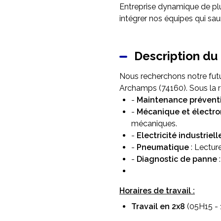
Entreprise dynamique de pl
intégrer nos équipes qui sau
Description du
Nous recherchons notre futu
Archamps (74160). Sous la 
-
Maintenance préventi
-
Mécanique et électr
mécaniques.
-
Electricité industriell
-
Pneumatique
: Lectur
-
Diagnostic de panne
:
Horaires de travail :
Travail en 2x8
(05H15 - 