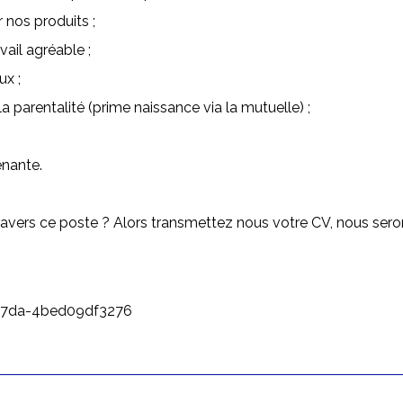
nos produits ;
il agréable ;
x ;
entalité (prime naissance via la mutuelle) ;
nante.
avers ce poste ? Alors transmettez nous votre CV, nous sero
-87da-4bed09df3276