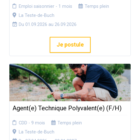
Emploi saisonnier - 1 mois
Temps plein
La Teste-de-Buch
Du 01.09.2026 au 26.09.2026
Je postule
Agent(e) Technique Polyvalent(e) (F/H)
CDD - 9 mois
Temps plein
La Teste-de-Buch