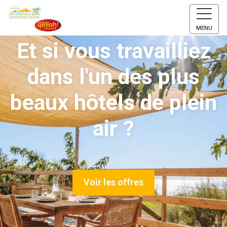
MENU
Et si vous travailliez
dans l'un des plus
beaux hôtels de plein
air ?
Voir les offres