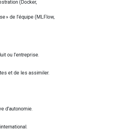
estration (
Docker,
ise
»
de l’équipe (
MLFlow
,
uit
ou l’entreprise
.
es et de les assimiler.
uve d’autonomie.
nternational.