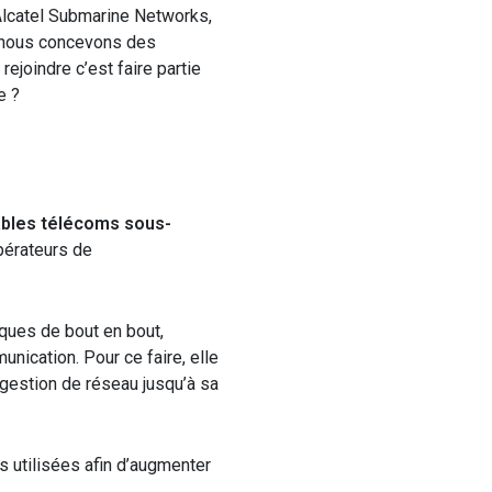
lcatel Submarine Networks,
s, nous concevons des
ejoindre c’est faire partie
e ?
bles télécoms sous-
opérateurs de
iques
de bout en bout,
nication. Pour ce faire, elle
 gestion de réseau jusqu’à sa
s utilisée
s
afin
d’augmenter