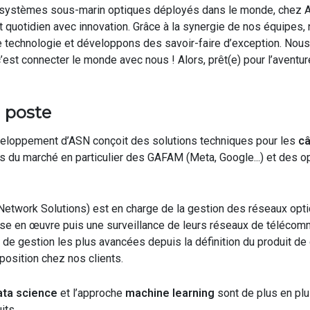
systèmes sous-marin optiques déployés dans le monde, chez A
et quotidien avec innovation. Grâce à la synergie de nos équipe
 technologie et développons des savoir-faire d’exception. Nous r
 c’est connecter le monde avec nous ! Alors, prêt(e) pour l’aventur
 poste
eloppement d’ASN conçoit des solutions techniques pour les
câ
 du marché en particulier des GAFA
M
(
Meta
, Google...) et des 
etwork Solutions)
est en charge
de la gestion des réseaux
opt
se en œuvre puis une surveillance de leurs réseaux de télécommu
 de gestion les plus avancées depuis la définition du produit de
sposition chez nos clients.
ta science
et l’approche
machine
learning
son
t de plus en plu
its.