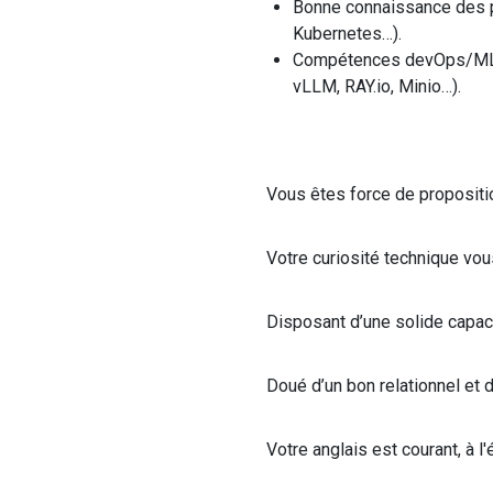
Bonne connaissance des 
Kubernetes
…).
C
ompétences
devOps
/
M
vLLM
, RAY.io,
Minio
…
).
Vous êtes force de propositi
Votre curiosité technique vou
Disposant d’une solide capaci
Doué d’un bon relationnel et d
Votre anglais est courant, à 