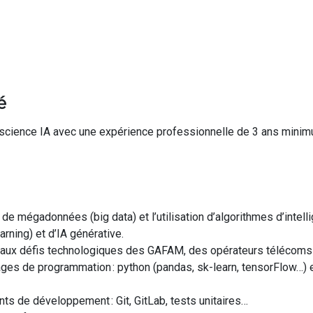
é
 science IA
avec une
expérience professionnelle de 3 ans mini
de mégadonnées (big data) et l’utilisation d’algorithmes d’intellig
earning
)
et d’IA générative
.
aux défis technologiques des GAFA
M
, des opérateurs télécoms 
ages de programmation : python
(pandas,
sk-learn
,
tensorFlow
…)
e
nts
de développement
:
Git,
GitLab
,
tests
unitaires
…