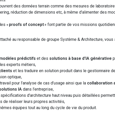
uvrent des données terrain comme des mesures de laboratoires 
tering, réduction de dimensions
etc
,
à même d’alimenter des mod
des «
proofs of concept
» font partie de vos missions quotidien
 rattaché au responsable de groupe Système & Architecture, vous
modèles
prédicti
fs
et des
solutions à base d’IA générative
p
 les experts métiers
,
lients
et les traduire
en solution produit dans le
gestion
naire
de
ion optique,
travail pour l’analyse de cas d’usage ainsi que la
collaboration
solutions IA
dans l’entreprise,
spécifications
d’architecture
haut niveau puis détaillées permet
 de réaliser leurs propres activités,
êmes équipes tout au long du cycle de vie du produit.