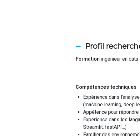
Profil recherch
Formation
ingénieur
en
data
Compétences techniques
Expérience dans l’analyse 
(machine
learning
,
deep
l
Appétence pour répondre 
Expérience dans les lang
Streamlit
,
fastAPI
…)
.
Familier de
s environneme