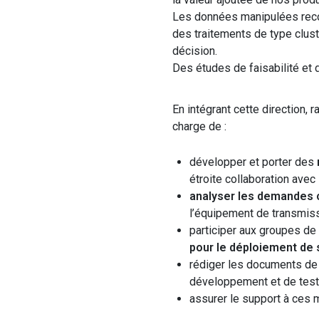
Les données manipulées reco
des
traitement
s
de type
clus
décision.
Des études de faisabilité et 
En intégrant cette direction,
charge de :
développer et porter des
étroite collaboration avec
analyser les demandes c
l’équipement de transmiss
participer aux groupes de 
pour le déploiement de 
r
édiger les documents de 
développement et de tests
assurer le
support
à
ces m