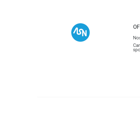
OF
Nos
Can
sp