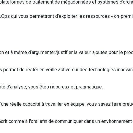
plateformes de traitement de mégadonnées et
systèmes
d’orch
LOps
qui vous permettront d’exploiter les
ressources « on-
prem
on
et
à même d’argumenter
/
justifier l
a
valeur ajoutée pour le prod
s permet de rester en veille active sur des technologies innovant
té d’analyse, vous êtes rigoureux et pragmatique.
’une réelle capacité à travailler en équipe, vous savez faire pre
l'écrit comme à l'oral afin de communiquer dans un environnement i