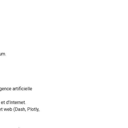
mum
.
ence artificielle
et d’Internet.
t
web (Dash,
Plotly
,