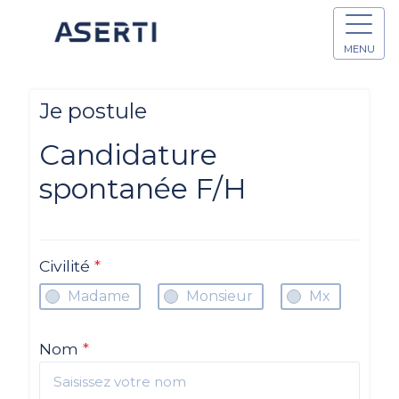
MENU
Je postule
Candidature
spontanée F/H
Civilité
*
Madame
Monsieur
Mx
Nom
*