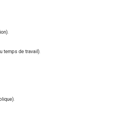
on).
 temps de travail).
blique).