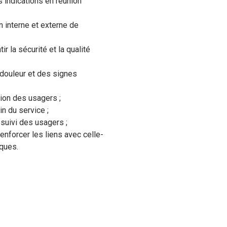
s indications en réunion
n interne et externe de
r la sécurité et la qualité
 douleur et des signes
tion des usagers ;
in du service ;
 suivi des usagers ;
nforcer les liens avec celle-
iques.