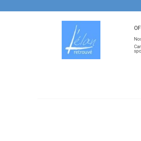
OF
Nos
Can
sp