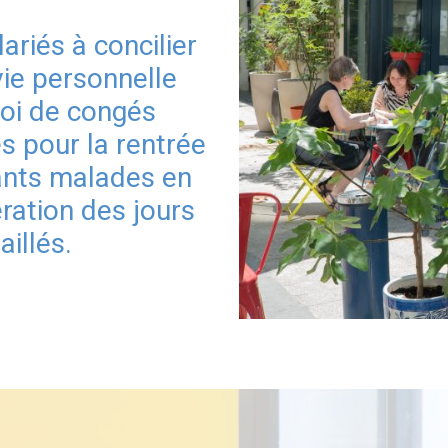
ariés à concilier
vie personnelle
oi de congés
s pour la rentrée
ants malades en
ration des jours
aillés.