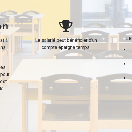
on
Le
st à
Le salarié peut bénéficier d’un
ans
compte épargne temps.
.
des
 pour
’est
de