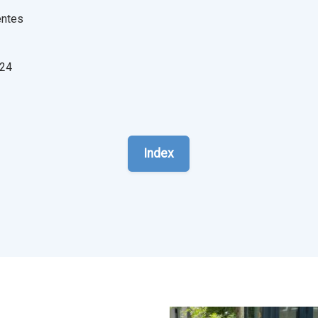
entes
024
Index