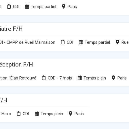
é
CDI
Temps partiel
Paris
iatre F/H
DI - CMPP de Rueil Malmaison
CDI
Temps partiel
Rue
réception F/H
tion l'Élan Retrouvé
CDD - 7 mois
Temps plein
Paris
 F/H
e Haxo
CDI
Temps plein
Paris