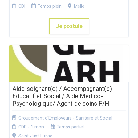
CDI
Temps plein
Melle
Je postule
Aide-soignant(e) / Accompagnant(e)
Educatif et Social / Aide Médico-
Psychologique/ Agent de soins F/H
Groupement d'Employeurs - Sanitaire et Social
CDD - 1 mois
Temps partiel
Saint-Just-Luzac