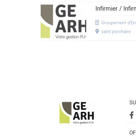
Infirmier / Inf
Groupement d'Emp
saint porchaire
SU
OF