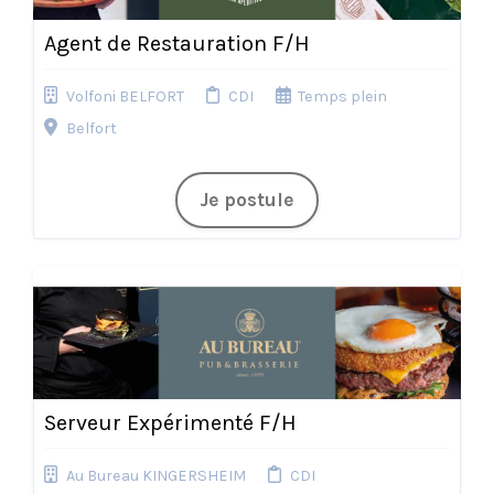
Agent de Restauration F/H
Volfoni BELFORT
CDI
Temps plein
Belfort
Je postule
Serveur Expérimenté F/H
Au Bureau KINGERSHEIM
CDI