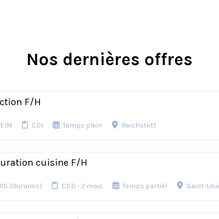
Nos dernières offres
ection F/H
HEIM
CDI
Temps plein
Reichstett
uration cuisine F/H
UIS (Ouranos)
CDD - 2 mois
Temps partiel
Saint-Lou