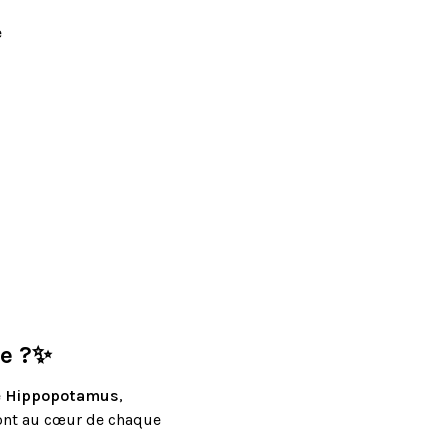
e
te ?✨
e
Hippopotamus
,
t sont au cœur de chaque