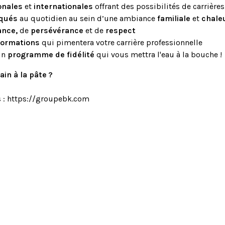
onales
et
internationales
offrant des possibilités de carrières
iqués
au quotidien au sein d’une ambiance
familiale
et
chale
ance,
de
persévérance
et de
respect
formations
qui pimentera votre carrière professionnelle
 un
programme de fidélité
qui vous mettra l'eau à la bouche !
ain à la pâte ?
s : https://groupebk.com