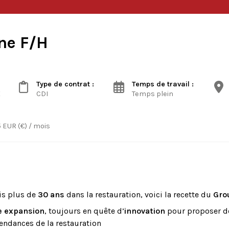
ne F/H
Type de contrat :
Temps de travail :
X
CDI
Temps plein
 EUR (€) / mois
is plus de
30 ans
dans la restauration, voici la recette du
Gro
e expansion
, toujours en quête d’
innovation
pour proposer 
tendances de la restauration