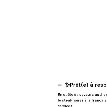
✨Prêt(e) à resp
En quête de
saveurs authe
le
steakhouse
à la
français
service !