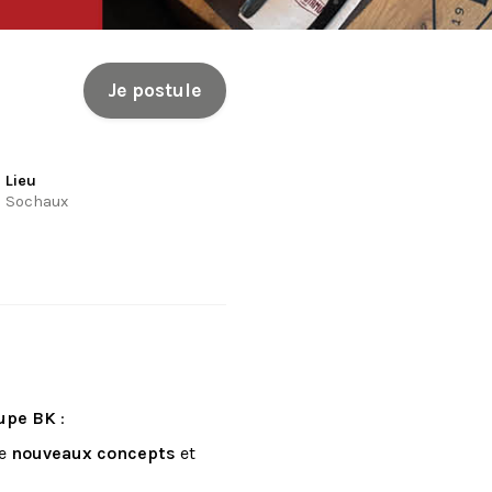
Je postule
Lieu
Sochaux
upe BK
:
de
nouveaux concepts
et