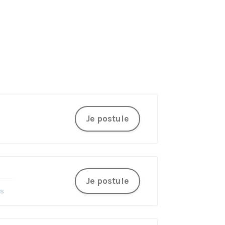
Je postule
Je postule
is