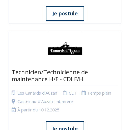
Je postule
Technicien/Technicienne de
maintenance H/F - CDI F/H
Les Canards d'Auzan
CDI
Temps plein
Castelnau-d'Auzan-Labarrère
À partir du 10.12.2025
Je postule