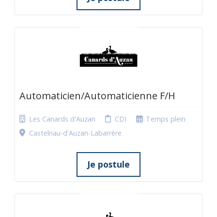
Automaticien/Automaticienne F/H
Les Canards d'Auzan
CDI
Temps plein
Castelnau-d'Auzan-Labarrère
Je postule