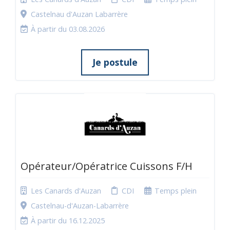
Castelnau d'Auzan Labarrère
À partir du 03.08.2026
Je postule
Opérateur/Opératrice Cuissons F/H
Les Canards d'Auzan
CDI
Temps plein
Castelnau-d'Auzan-Labarrère
À partir du 16.12.2025