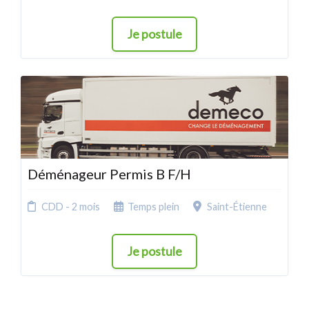
Je postule
Déménageur Permis B F/H
CDD - 2 mois
Temps plein
Saint-Étienne
Je postule